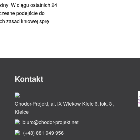
dziny W ciągu ostatnich 24
łczesne podejście do
ch zasad liniowej sprę
Kontakt
Chodor-Projekt, al. IX Wieków Kielc 6, lok. 3 ,
Kielce
biuro@chodor-projekt.net
(+48) 881 949 956