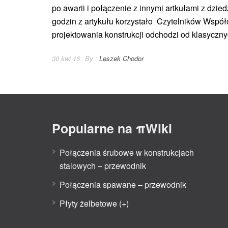
po awarii i połączenie z innymi artkułami z dzie
godzin z artykułu korzystało Czytelników Wspó
projektowania konstrukcji odchodzi od klasyczny
30 kwi 16
By :
Leszek Chodor
Popularne na πWiki
Połączenia śrubowe w konstrukcjach
stalowych – przewodnik
Połączenia spawane – przewodnik
Płyty żelbetowe (+)