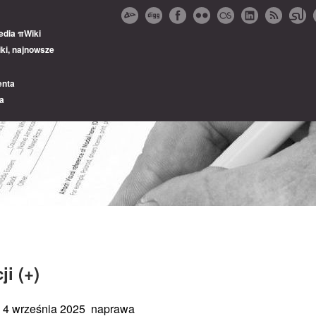
edia πWiki
ki, najnowsze
enta
ra
i (+)
do 4 września 2025 naprawa