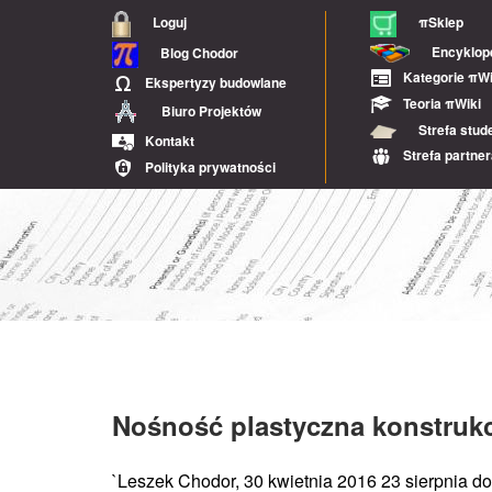
Loguj
πSklep
Encyklop
Blog Chodor
Kategorie πWi
Ekspertyzy budowlane
Teoria πWiki
Biuro Projektów
Strefa stud
Kontakt
Strefa partne
Polityka prywatności
Nośność plastyczna konstrukcj
`Leszek Chodor, 30 kwietnia 2016 23 sierpnia 