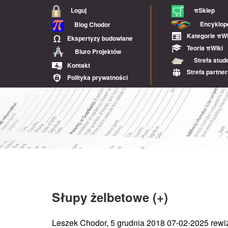
Loguj
πSklep
Encyklop
Blog Chodor
Kategorie πWi
Ekspertyzy budowlane
Teoria πWiki
Biuro Projektów
Strefa stud
Kontakt
Strefa partne
Polityka prywatności
Słupy żelbetowe (+)
Leszek Chodor, 5 grudnia 2018 07-02-2025 rewiz