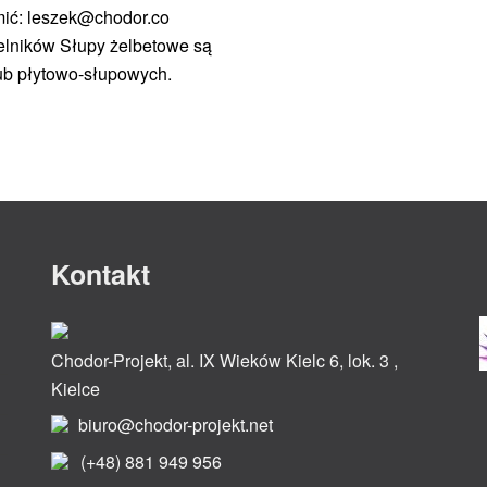
mić: leszek@chodor.co
telników Słupy żelbetowe są
ub płytowo-słupowych.
Kontakt
Chodor-Projekt, al. IX Wieków Kielc 6, lok. 3 ,
Kielce
biuro@chodor-projekt.net
(+48) 881 949 956