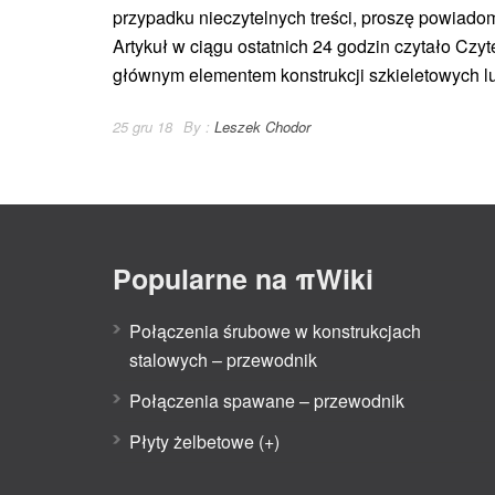
przypadku nieczytelnych treści, proszę powiado
Artykuł w ciągu ostatnich 24 godzin czytało Czy
głównym elementem konstrukcji szkieletowych l
25 gru 18
By :
Leszek Chodor
Popularne na πWiki
Połączenia śrubowe w konstrukcjach
stalowych – przewodnik
Połączenia spawane – przewodnik
Płyty żelbetowe (+)