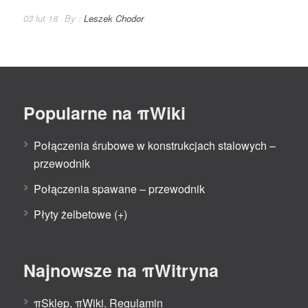
03 lut 18
By :
Leszek Chodor
Popularne na πWiki
Połączenia śrubowe w konstrukcjach stalowych –
przewodnik
Połączenia spawane – przewodnik
Płyty żelbetowe (+)
Najnowsze na πWitryna
πSklep, πWiki. Regulamin